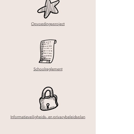
Opvoedingsproject
Schoolreglement
Informatieveiligheids- en privacybeleidsplan