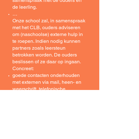
samenspraak met de ouders en
de leerling.
…
Onze school zal, in samenspraak
met het CLB, ouders adviseren
om (naschoolse) externe hulp in
te roepen. Indien nodig kunnen
partners zoals leersteun
betrokken worden. De ouders
beslissen of ze daar op ingaan.
Concreet:
goede contacten onderhouden
met externen via mail, heen- en
weerschrift, telefonische
contacten, formele gesprekken,…
…
De overheid voorziet begeleiding
voor kinderen met specifieke
onderwijsnoden.
Concreet:
Sinds enkele schooljaren kan