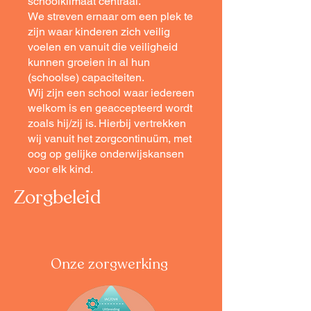
schoolklimaat centraal.
We streven ernaar om een plek te
zijn waar kinderen zich veilig
voelen en vanuit die veiligheid
kunnen groeien in al hun
(schoolse) capaciteiten.
Wij zijn een school waar iedereen
welkom is en geaccepteerd wordt
zoals hij/zij is. Hierbij vertrekken
wij vanuit het zorgcontinuüm, met
oog op gelijke onderwijskansen
voor elk kind.
Zorgbeleid
Onze zorgwerking