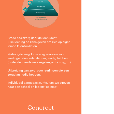
Brede basiszorg door de leerkracht:
Elke leerling de kans geven om zich op eigen
tempo te ontwikkelen
Verhoogde zorg: Extra zorg voorzien voor
leerlingen die ondersteuning nodig hebben.
(ondersteunende maatregelen, extra zorg, …)
Uitbreiding van zorg: voor leerlingen die een
zorgplan nodig hebben.
Individueel aangepast curriculum: we streven
naar een school en leerstof op maat
Concreet