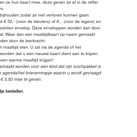
en ze hun kaart mee, deze geven ze af in de refter.
um.
n bijhouden zodat ze niet verloren kunnen gaan.
€ 32,- (voor de kleuters) of €... (voor de lagere) en
 gesloten envelop. Deze enveloppen worden dan door
aat. Waar dan een maaltijdkaart op naam gemaakt
uden door de leerkracht.
 maaltijd eten. U zal via de agenda of het
d worden dat u een nieuwe kaart dient aan te kopen.
geen warme maaltijd krijgen!
gemaakt worden voor een kind dat zijn lunchpakket is
de agenda/het brievenmapje waarin u wordt gevraagd
f € 3,50 mee te geven.
je bestellen.