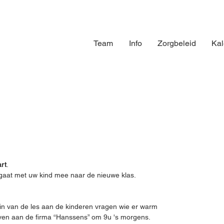
Team
Info
Zorgbeleid
Kal
art
.
 gaat met uw kind mee naar de nieuwe klas.
gin van de les aan de kinderen vragen wie er warm
egeven aan de firma “Hanssens” om 9u 's morgens.